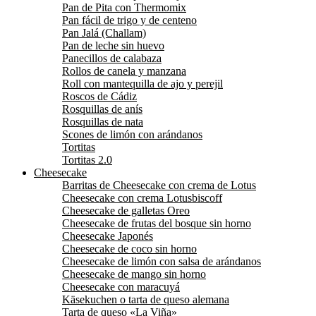
Pan de Pita con Thermomix
Pan fácil de trigo y de centeno
Pan Jalá (Challam)
Pan de leche sin huevo
Panecillos de calabaza
Rollos de canela y manzana
Roll con mantequilla de ajo y perejil
Roscos de Cádiz
Rosquillas de anís
Rosquillas de nata
Scones de limón con arándanos
Tortitas
Tortitas 2.0
Cheesecake
Barritas de Cheesecake con crema de Lotus
Cheesecake con crema Lotusbiscoff
Cheesecake de galletas Oreo
Cheesecake de frutas del bosque sin horno
Cheesecake Japonés
Cheesecake de coco sin horno
Cheesecake de limón con salsa de arándanos
Cheesecake de mango sin horno
Cheesecake con maracuyá
Käsekuchen o tarta de queso alemana
Tarta de queso «La Viña»