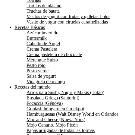
Torrijas
Tortitas de plátano
Truchas de batata
Vasitos de yogurt con frutas y galletas Lotus
Vasito de yogur con ciruelas caramelizadas
Recetas Básicas
Azúcar invertido
Buttermilk
Cabello de Ángel
Crema Pastelera
Crema pastelera de chocolate
Merengue Suizo
Pesto rojo
Pesto verde
Salsa de yogurt
Vinagreta de mango
Recetas del mundo
Arroz para Sushi, Nigiri y Makis (Tokio)
Ensalada Griega (Santorini)
Focaccia (Génova)
Goulash húngaro en Crockpot
Hamburguesas (Walt Disney World en Orlando)
Mac and Cheese (Nueva York)
Mojo Canario, Mojo Picón
Papas arrugadas de todas las formas