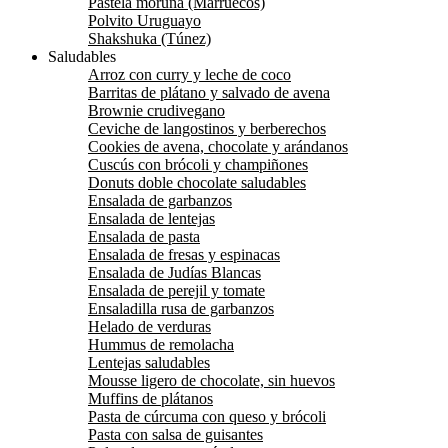
Pastela moruna (Marruecos)
Polvito Uruguayo
Shakshuka (Túnez)
Saludables
Arroz con curry y leche de coco
Barritas de plátano y salvado de avena
Brownie crudivegano
Ceviche de langostinos y berberechos
Cookies de avena, chocolate y arándanos
Cuscús con brócoli y champiñones
Donuts doble chocolate saludables
Ensalada de garbanzos
Ensalada de lentejas
Ensalada de pasta
Ensalada de fresas y espinacas
Ensalada de Judías Blancas
Ensalada de perejil y tomate
Ensaladilla rusa de garbanzos
Helado de verduras
Hummus de remolacha
Lentejas saludables
Mousse ligero de chocolate, sin huevos
Muffins de plátanos
Pasta de cúrcuma con queso y brócoli
Pasta con salsa de guisantes