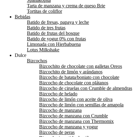
Spanakopita
Tarta de manzana y crema de queso Brie
Tortitas de coliflor
Bebidas
Batido de fresas, papaya y leche
Batido de tres frutas
Batido de frutas del bosque
Batido de yogur 0% con frutas
Limonada con Hierbabuena
Lotus Milkshake
Dulce
Bizcochos
Bizcochito de chocolate con galletas Oreos
Bizcochito de limón y arándanos
Bizcocho de batata/boniato con chocolate
Bizcocho de chocolate con plátanos
Bizcocho de ciruelas con Crumble de almendras
Bizcocho de helado
Bizcocho de limón con aceite de oliva
Bizcocho de limón con semillas de amapola
Bizcocho de manzana
Bizcocho de manzana con Crumble
Bizcocho de manzana con Thermomix
Bizcocho de manzana y yogur
Bizcocho de peras