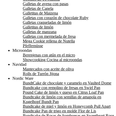
Galletas de avena con pasas
Galletas de Canela
Galletitas de Maizena
Galletas con corazón de chocolate Ruby
Galletas craqueladas de limón
Galletitas de limón
Galletas de manzana
Galletas con mermelada de fresa
Mega Cookie rellena de Nutella
Pfeffernüsse
Microondas
Berenjenas con atún en el micro
Showcooking Cocina al microondas
Navidad
Mantecados con aceite de oliva
Rolls de Turrón Jijona
Nordic Ware
BundtCake de chocolate y caramelo en Vaulted Dome
Bundtcake con remolino de fresas en Swirl Pan
Pound Cake de limón y queso en Citrus Loaf Pan
Bundtcake de limón con semillas de amapola en
Kugelhopf Bundt Pan
Bundtcake de miel y limón en Honeycomb Pull Apart
Bundtcake Pan de trigo en molde Flor de Lis
Bundtcake de Rosas de frambuesas en Sweetheart Rose