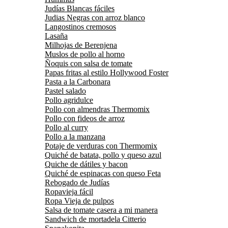
Judías Blancas fáciles
Judias Negras con arroz blanco
Langostinos cremosos
Lasaña
Milhojas de Berenjena
Muslos de pollo al horno
Ñoquis con salsa de tomate
Papas fritas al estilo Hollywood Foster
Pasta a la Carbonara
Pastel salado
Pollo agridulce
Pollo con almendras Thermomix
Pollo con fideos de arroz
Pollo al curry
Pollo a la manzana
Potaje de verduras con Thermomix
Quiché de batata, pollo y queso azul
Quiche de dátiles y bacon
Quiché de espinacas con queso Feta
Rebogado de Judías
Ropavieja fácil
Ropa Vieja de pulpos
Salsa de tomate casera a mi manera
Sandwich de mortadela Citterio