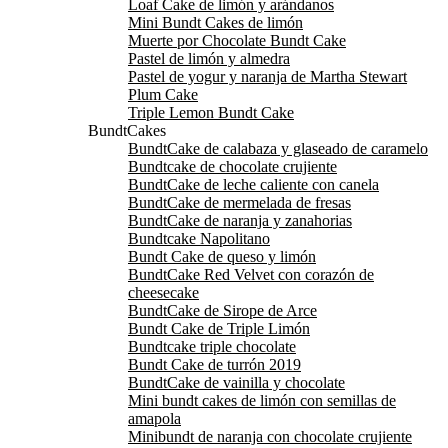
Loaf Cake de limón y arándanos
Mini Bundt Cakes de limón
Muerte por Chocolate Bundt Cake
Pastel de limón y almedra
Pastel de yogur y naranja de Martha Stewart
Plum Cake
Triple Lemon Bundt Cake
BundtCakes
BundtCake de calabaza y glaseado de caramelo
Bundtcake de chocolate crujiente
BundtCake de leche caliente con canela
BundtCake de mermelada de fresas
BundtCake de naranja y zanahorias
Bundtcake Napolitano
Bundt Cake de queso y limón
BundtCake Red Velvet con corazón de
cheesecake
BundtCake de Sirope de Arce
Bundt Cake de Triple Limón
Bundtcake triple chocolate
Bundt Cake de turrón 2019
BundtCake de vainilla y chocolate
Mini bundt cakes de limón con semillas de
amapola
Minibundt de naranja con chocolate crujiente