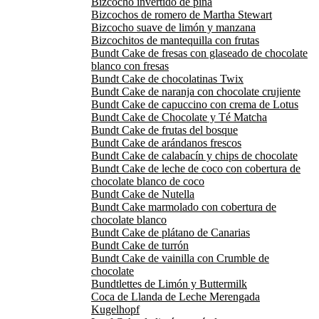
Bizcocho invertido de piña
Bizcochos de romero de Martha Stewart
Bizcocho suave de limón y manzana
Bizcochitos de mantequilla con frutas
Bundt Cake de fresas con glaseado de chocolate
blanco con fresas
Bundt Cake de chocolatinas Twix
Bundt Cake de naranja con chocolate crujiente
Bundt Cake de capuccino con crema de Lotus
Bundt Cake de Chocolate y Té Matcha
Bundt Cake de frutas del bosque
Bundt Cake de arándanos frescos
Bundt Cake de calabacín y chips de chocolate
Bundt Cake de leche de coco con cobertura de
chocolate blanco de coco
Bundt Cake de Nutella
Bundt Cake marmolado con cobertura de
chocolate blanco
Bundt Cake de plátano de Canarias
Bundt Cake de turrón
Bundt Cake de vainilla con Crumble de
chocolate
Bundtlettes de Limón y Buttermilk
Coca de Llanda de Leche Merengada
Kugelhopf