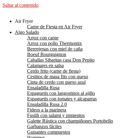
Saltar al contenido
Air Fryer
Carne de Fiesta en Air Fryer
Algo Salado
Arroz con carne
Arroz con pollo Thermomix
Berenjenas con miel de caña
Boeuf Bourguignon
Caballas Sibaritas casa Don Pepito
Calamares en salsa
Cerdo frito (carne de fiesta)
Cestitos de masa filo con queso
Cinta de cerdo con queso azul
Ensaladilla Rusa
Espaguetis con langostinos al ajillo
Espaguetis con tomates y alcaparras
Ensaladilla Rusa 2.0
Fideos a la marinera
Fusilli con salami y pimientos
Galette Rústica con champiñones Portobello
Garbanzos fáciles
Guisantes compuestos
Hummus